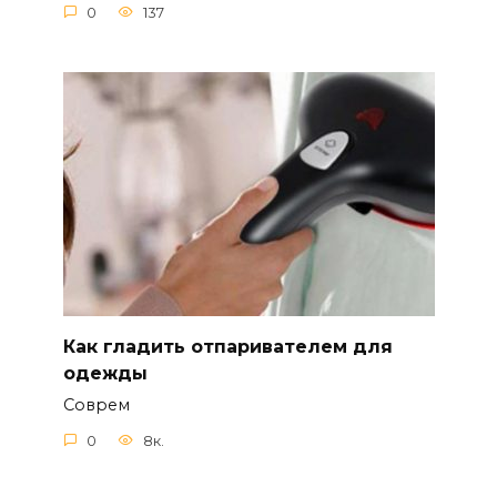
0
137
Как гладить отпаривателем для
одежды
Соврем
0
8к.