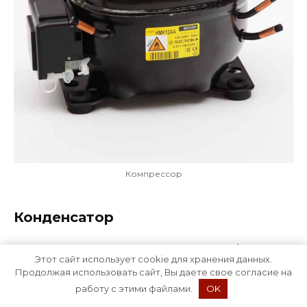
Компрессор
Конденсатор
Эта деталь чаще всего выполняется в форме
Этот сайт использует cookie для хранения данных.
змеевика и располагается на задней стенке
Продолжая использовать сайт, Вы даете свое согласие на
устройства снаружи. Конденсатор отвечает за
работу с этими файлами.
OK
превращение фреона из газа в жидкость
.